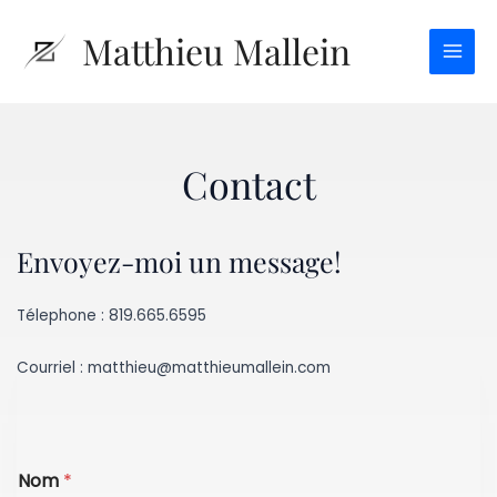
Aller
Matthieu Mallein
au
Main
contenu
Men
Contact
Envoyez-moi un message!
Télephone : 819.665.6595
Courriel : matthieu@matthieumallein.com
*
Nom
*
C